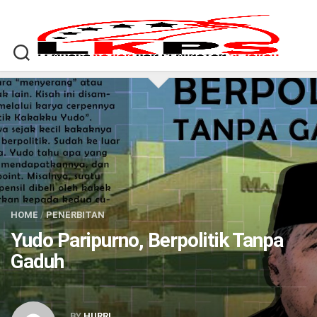
Skip
to
content
HOME
/
PENERBITAN
Yudo Paripurno, Berpolitik Tanpa
Gaduh
BY
HURRI