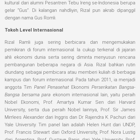
kultural dari alumni Pesantren Tebu Ireng se-Indonesia berupa
gelar “Gus”. Di kalangan nahdliyin, Rizal pun akrab dipanggil
dengan nama Gus Romli.
Tokoh Level Internasional
Rizal Ramli juga sering berbicara dan mengemukakan
pemikiran di forum internasional. Ia cukup terkenal di jajaran
ahli ekonomi dunia serta sering diminta menyusun rencana
pembangunan beberapa negara di Asia. Rizal bahkan rutin
diundang sebagai pembicara atau memberi kuliah di berbagai
kampus dan forum internasional. Pada tahun 2011, ia menjadi
anggota Tim
Panel Penasehat
Ekonomi
Perserikatan Bangsa-
Bangsa bersama para
ekonom internasional lain, yaitu peraih
Nobel Ekonomi, Prof. Amartya Kumar Sen dari Harvard
University, serta dua peraih Nobel lainnya, Prof. Sir James
Mirrlees Alexander dari Inggris dan Dr. Rajendra K. Pachuri dari
Yale University. Tim panel lain adalah Helen Hunt dari UNDP,
Prof. Francis Stewart dari Oxford University, Prof. Nora Lustig
dari Argentina, Prof. Gustave Ranis dari Yale University, Prof.