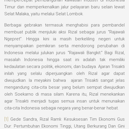
mempercepat pembangunan kawasan industri di Indonesia
Timur dan memperkenalkan jalur pelayaran baru selain lewat
Selat Malaka, yaitu melalui Selat Lombok.
Berbagai gebrakan termasuk menghabisi para pembandel
membuat publik menjuluki aksi Rizal sebagai jurus “Rajawali
Ngepret”. Hingga kini ia masih berkeliling negeri untuk
menyampaikan pemikiran serta mendorong perubahan di
Indonesia melalui julukan jurus “Rajawali Bangkit.” Bagi Rizal,
masalah Indonesia hingga saat ini adalah tak memiliki
kedaulatan secara politik, ekonomi, dan budaya. Ajaran Trisakti
inilah yang selalu diperjuangkan oleh Rizal agar dapat
diwujudkan. Ia meyakini bahwa ajaran Trisakti sangat jelas
mengandung cita-cita besar yang belum sempat diwujudkan
oleh Soekarno di masa silam. Karena itu, Rizal menekankan
agar Trisakti menjadi tugas semua insan untuk menunaikan
cita-cita Indonesia sebagai negara yang benar-benar hebat.
[1]
Gede Sandra, Rizal Ramli: Kesuksesan Tim Ekonomi Gus
Dur: Pertumbuhan Ekonomi Tinggi, Utang Berkurang Dan Gini