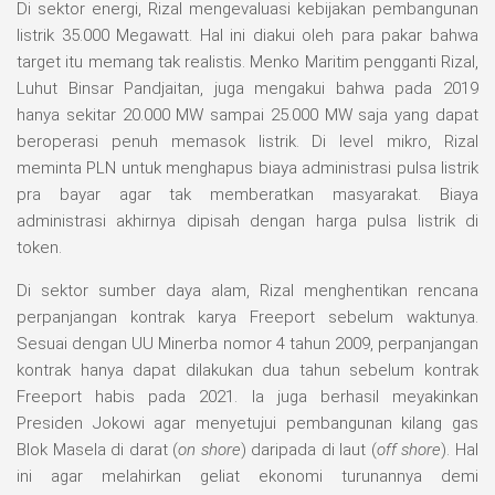
Di sektor energi, Rizal mengevaluasi kebijakan pembangunan
listrik 35.000 Megawatt. Hal ini diakui oleh para pakar bahwa
target itu memang tak realistis. Menko Maritim pengganti Rizal,
Luhut Binsar Pandjaitan, juga mengakui bahwa pada 2019
hanya sekitar 20.000 MW sampai 25.000 MW saja yang dapat
beroperasi penuh memasok listrik. Di level mikro, Rizal
meminta PLN untuk menghapus biaya administrasi pulsa listrik
pra bayar agar tak memberatkan masyarakat. Biaya
administrasi akhirnya dipisah dengan harga pulsa listrik di
token.
Di sektor sumber daya alam, Rizal menghentikan rencana
perpanjangan kontrak karya Freeport sebelum waktunya.
Sesuai dengan UU Minerba nomor 4 tahun 2009, perpanjangan
kontrak hanya dapat dilakukan dua tahun sebelum kontrak
Freeport habis pada 2021. Ia juga berhasil meyakinkan
Presiden Jokowi agar menyetujui pembangunan kilang gas
Blok Masela di darat (
on shore
) daripada di laut (
off shore
). Hal
ini agar melahirkan geliat ekonomi turunannya demi