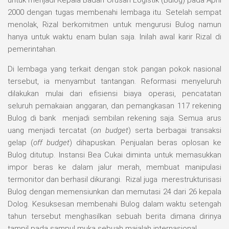
untuk menjadi Kepala Badan Urusan Logistik (Bulog) pada April
2000 dengan tugas membenahi lembaga itu. Setelah sempat
menolak, Rizal berkomitmen untuk mengurusi Bulog namun
hanya untuk waktu enam bulan saja. Inilah awal karir Rizal di
pemerintahan.
Di lembaga yang terkait dengan stok pangan pokok nasional
tersebut, ia menyambut tantangan. Reformasi menyeluruh
dilakukan mulai dari efisiensi biaya operasi, pencatatan
seluruh pemakaian anggaran, dan pemangkasan 117 rekening
Bulog di bank menjadi sembilan rekening saja. Semua arus
uang menjadi tercatat (
on budget
) serta berbagai transaksi
gelap (
off budget
) dihapuskan. Penjualan beras oplosan ke
Bulog ditutup. Instansi Bea Cukai diminta untuk memasukkan
impor beras ke dalam jalur merah, membuat manipulasi
termonitor dan berhasil dikurangi. Rizal juga merestrukturisasi
Bulog dengan memensiunkan dan memutasi 24 dari 26 kepala
Dolog. Kesuksesan membenahi Bulog dalam waktu setengah
tahun tersebut menghasilkan sebuah berita dimana dirinya
tampil pada sampul muka sebuah majalah internasional.