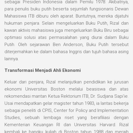
sebagai Presiden Indonesia dalam Pemilu 1978. Akibatnya,
para penulis buku putih beserta sejumlah fungsionaris Dewan
Mahasiswa ITB diburu oleh aparat. Buntutnya, mereka dijatuhi
hukuman penjara. Selain mengeluarkan Buku Putih, Rizal dan
kawan aktivis mahasiswa juga mengeluarkan Buku Biru sebagai
optimasi solusi atas permasalahan yang diurai dalam Buku
Putih. Oleh sejarawan Ben Anderson, Buku Putih tersebut
diterjemahkan ke dalam bahasa Inggris dan tujuh bahasa asing
lainnya.
Transformasi Menjadi Ahli Ekonomi
Keluar dari penjara, Rizal melanjutkan pendidikan ke jurusan
ekonomi Universitas Boston melalui beasiswa dan atas
rekomendasi mantan Ketua Rektorium ITB, Dr. Sudjana Sapi’ie.
Usai mendapatkan gelar magister tahun 1983, ia lantas bekerja
sebagai peneliti di CPIS, Center for Policy and Implementation
Studies, sebuah lembaga riset yang berafiliasi dengan
Kementerian Keuangan RI dan Universitas Harvard. Rizal
kembali ke bangku kuliah di Boston tahun 1988 dan meraih