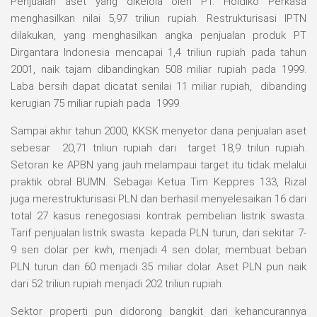
Penjualan aset yang dikelola oleh PT. Holdiko Perkasa
menghasilkan nilai 5,97 triliun rupiah. Restrukturisasi IPTN
dilakukan, yang menghasilkan angka penjualan produk PT
Dirgantara Indonesia mencapai 1,4 triliun rupiah pada tahun
2001, naik tajam dibandingkan 508 miliar rupiah pada 1999.
Laba bersih dapat dicatat senilai 11 miliar rupiah, dibanding
kerugian 75 miliar rupiah pada 1999.
Sampai akhir tahun 2000, KKSK menyetor dana penjualan aset
sebesar 20,71 triliun rupiah dari target 18,9 trilun rupiah.
Setoran ke APBN yang jauh melampaui target itu tidak melalui
praktik obral BUMN. Sebagai Ketua Tim Keppres 133, Rizal
juga merestrukturisasi PLN dan berhasil menyelesaikan 16 dari
total 27 kasus renegosiasi kontrak pembelian listrik swasta.
Tarif penjualan listrik swasta kepada PLN turun, dari sekitar 7-
9 sen dolar per kwh, menjadi 4 sen dolar, membuat beban
PLN turun dari 60 menjadi 35 miliar dolar. Aset PLN pun naik
dari 52 triliun rupiah menjadi 202 triliun rupiah.
Sektor properti pun didorong bangkit dari kehancurannya