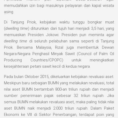
memudahkan izin bagi masuknya pelayaran dan kapal wisata
asing.
Di Tanjung Priok, kebijakan waktu tunggu bongkar muat
(
dwelling time
) diturunkan dari tujuh hari menjadi 3,5 hari, yang
memuaskan Presiden Jokowi. Presiden pun meminta agar
dwelling time
di seluruh pelabuhan sama seperti di Tanjung
Priok. Bersama Malaysia, Rizal juga membentuk Dewan
Negara-Negara Penghasil Minyak Sawit (Council of Palm Oil
Producing Countries/CPOPC) untuk meningkatkan
kesejahteraan petani sawit kecil di kedua negara.
Pada bulan Oktober 2015, dikeluarkan kebijakan revaluasi aset.
Meskipun baru sebagian BUMN yang melakukan revaluasi, total
nilai aset BUMN bertambah 800-an triliun rupiah dan menjadi
sumber penerimaan pajak sebesar 32 triliun rupiah. Jika
semua BUMN melakukan revaluasi aset, maka paling tidak nilai
aset BUMN naik menjadi 2.000 triliun rupiah. Dalam Paket
Ekonomi ke VIII di Sektor Penerbangan, terdapat poin yang