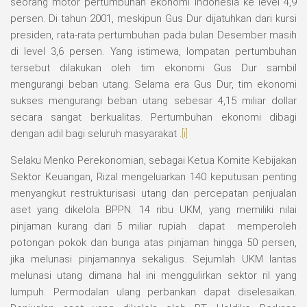
seorang motor pertumbuhan ekonomi Indonesia ke level 4,9
persen. Di tahun 2001, meskipun Gus Dur dijatuhkan dari kursi
presiden, rata-rata pertumbuhan pada bulan Desember masih
di level 3,6 persen. Yang istimewa, lompatan pertumbuhan
tersebut dilakukan oleh tim ekonomi Gus Dur sambil
mengurangi beban utang. Selama era Gus Dur, tim ekonomi
sukses mengurangi beban utang sebesar 4,15 miliar dollar
secara sangat berkualitas. Pertumbuhan ekonomi dibagi
dengan adil bagi seluruh masyarakat .
[i]
Selaku Menko Perekonomian, sebagai Ketua Komite Kebijakan
Sektor Keuangan, Rizal mengeluarkan 140 keputusan penting
menyangkut restrukturisasi utang dan percepatan penjualan
aset yang dikelola BPPN. 14 ribu UKM, yang memiliki nilai
pinjaman kurang dari 5 miliar rupiah dapat memperoleh
potongan pokok dan bunga atas pinjaman hingga 50 persen,
jika melunasi pinjamannya sekaligus. Sejumlah UKM lantas
melunasi utang dimana hal ini menggulirkan sektor ril yang
lumpuh. Permodalan ulang perbankan dapat diselesaikan.