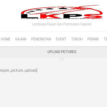
Lembaga Kajian dan Peminatan Sejarah
HOME
KAJIAN
PENERBITAN
EVENT
TOKOH
PERNIK
T
UPLOAD PICTURES
isper_picture_upload]