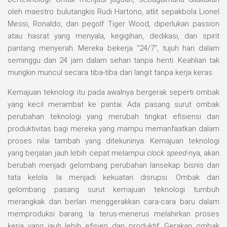
oleh maestro bulutangkis Rudi Hartono, atlit sepakbola Lionel
Messi, Ronaldo, dan pegolf Tiger Wood, diperlukan passion
atau hasrat yang menyala, kegigihan, dedikasi, dan spirit
pantang menyerah. Mereka bekerja “24/7”, tujuh hari dalam
seminggu dan 24 jam dalam sehari tanpa henti. Keahlian tak
mungkin muncul secara tiba-tiba dari langit tanpa kerja keras.
Kemajuan teknologi itu pada awalnya bergerak seperti ombak
yang kecil merambat ke pantai. Ada pasang surut ombak
perubahan teknologi yang merubah tingkat efisiensi dan
produktivitas bagi mereka yang mampu memanfaatkan dalam
proses nilai tambah yang ditekuninya. Kemajuan teknologi
yang berjalan jauh lebih cepat melampui
clock speed-
nya, akan
berubah menjadi gelombang perubahan lansekap bisnis dan
tata kelola. Ia menjadi kekuatan disrupsi. Ombak dan
gelombang pasang surut kemajuan teknologi tumbuh
merangkak dan berlari menggerakkan cara-cara baru dalam
memproduksi barang. Ia terus-menerus melahirkan proses
kerja yang jauh lebih efisien dan produktif. Gerakan ombak