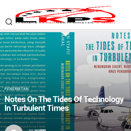
Skip
to
content
PENERBITAN
Notes On The Tides Of Technology
In Turbulent Times
BY
HURRI