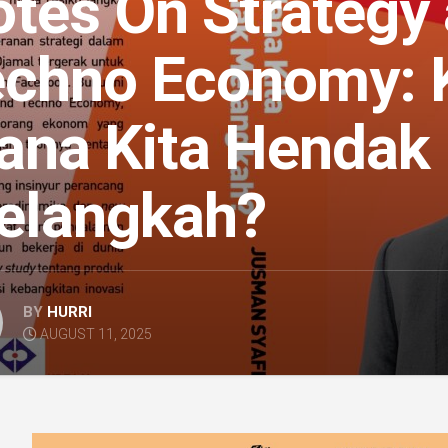
tes On Strategy
echno Economy: 
ana Kita Hendak
elangkah?
BY
HURRI
AUGUST 11, 2025