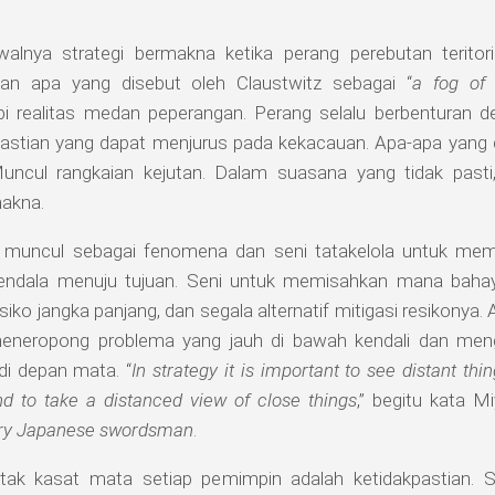
alnya strategi bermakna ketika perang perebutan teritor
kan apa yang disebut oleh Claustwitz sebagai “
a fog of
i realitas medan peperangan. Perang selalu berbenturan d
pastian yang dapat menjurus pada kekacauan. Apa-apa yang di
 Muncul rangkaian kejutan. Dalam suasana yang tidak pasti,
akna.
i muncul sebagai fenomena dan seni tatakelola untuk memil
endala menuju tujuan. Seni untuk memisahkan mana bahay
iko jangka panjang, dan segala alternatif mitigasi resikonya.
eneropong problema yang jauh di bawah kendali dan meng
di depan mata. “
In strategy it is important to see distant thi
nd to take a distanced view of close things
,” begitu kata 
ry Japanese swordsman
.
ak kasat mata setiap pemimpin adalah ketidakpastian. S