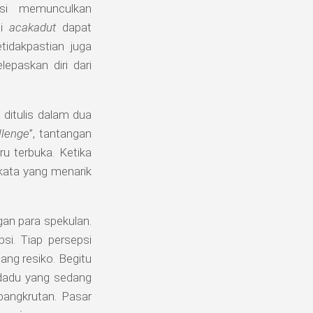
ksi memunculkan
si
acakadut
dapat
tidakpastian juga
epaskan diri dari
 ditulis dalam dua
llenge
”, tantangan
u terbuka. Ketika
kata yang menarik
gan para spekulan.
si. Tiap persepsi
ang resiko. Begitu
 dadu yang sedang
bangkrutan. Pasar