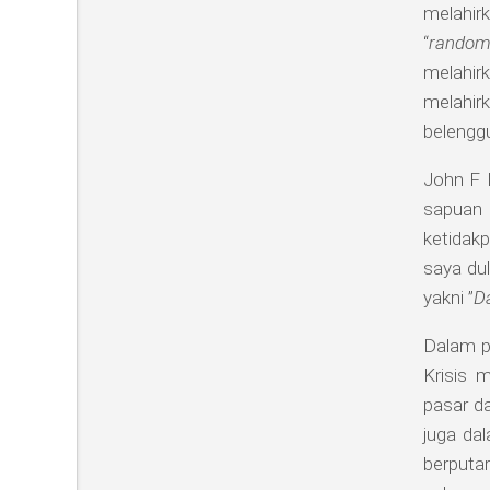
melahi
“
random
melahir
melahir
belenggu
John F K
sapuan 
ketidakp
saya du
yakni ”
D
Dalam pa
Krisis 
pasar da
juga da
berputa