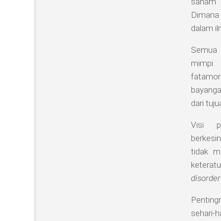
saham 
Dimana 
dalam il
Semua p
mimpi.
fatamor
bayanga
dari tuj
Visi p
berkesi
tidak m
keterat
disorder
Penting
sehari-