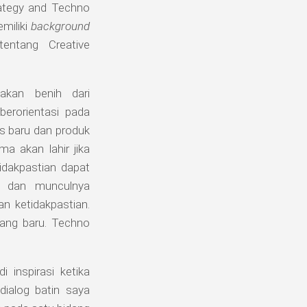
trategy and Techno
miliki
background
entang Creative
akan benih dari
berorientasi pada
es baru dan produk
a akan lahir jika
dakpastian dapat
gi dan munculnya
n ketidakpastian.
yang baru. Techno
inspirasi ketika
dialog batin saya