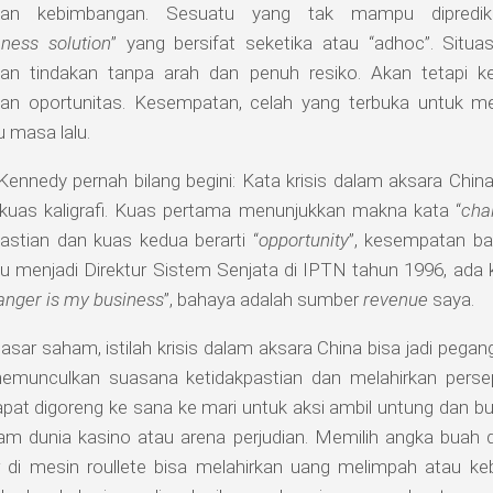
rkan kebimbangan. Sesuatu yang tak mampu dipredi
ness solution
” yang bersifat seketika atau “adhoc”. Situa
kan tindakan tanpa arah dan penuh resiko. Akan tetapi ke
kan oportunitas. Kesempatan, celah yang terbuka untuk mel
 masa lalu.
ennedy pernah bilang begini: Kata krisis dalam aksara China
kuas kaligrafi. Kuas pertama menunjukkan makna kata “
cha
astian dan kuas kedua berarti “
opportunity
”, kesempatan bar
lu menjadi Direktur Sistem Senjata di IPTN tahun 1996, ada 
anger is my business
”, bahaya adalah sumber
revenue
saya.
sar saham, istilah krisis dalam aksara China bisa jadi pegan
memunculkan suasana ketidakpastian dan melahirkan persep
pat digoreng ke sana ke mari untuk aksi ambil untung dan bu
lam dunia kasino atau arena perjudian. Memilih angka buah
r di mesin roullete bisa melahirkan uang melimpah atau ke