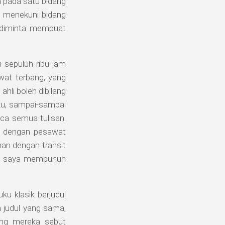
a pada satu bidang
g menekuni bidang
 diminta membuat
 sepuluh ribu jam
wat terbang, yang
ahli boleh dibilang
ku, sampai-sampai
aca semua tulisan.
n dengan pesawat
nan dengan transit
kan saya membunuh
u klasik berjudul
n judul yang sama,
ang mereka sebut