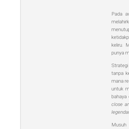
Pada aw
melahir
menutup
ketidak
keliru.
punya m
Strateg
tanpa k
mana res
untuk m
bahaya 
close a
legenda
Musuh t