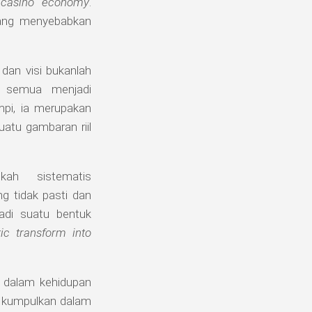
a
casino economy
.
 yang menyebabkan
dan visi bukanlah
n semua menjadi
mpi, ia merupakan
atu gambaran riil
kah sistematis
g tidak pasti dan
adi suatu bentuk
ic transform into
 dalam kehidupan
a kumpulkan dalam