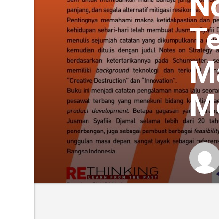
No
T
M
M