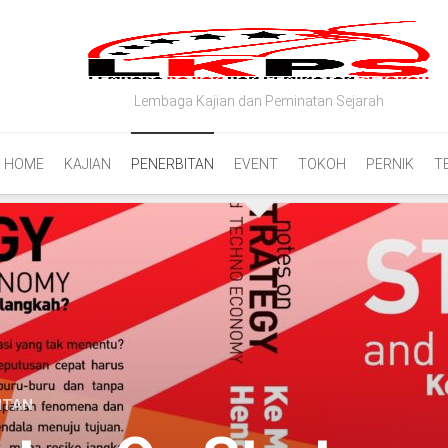
Lembaga Kajian dan Peminatan Sejarah
HOME
KAJIAN
PENERBITAN
EVENT
TOKOH
PERNIK
T
ITAN