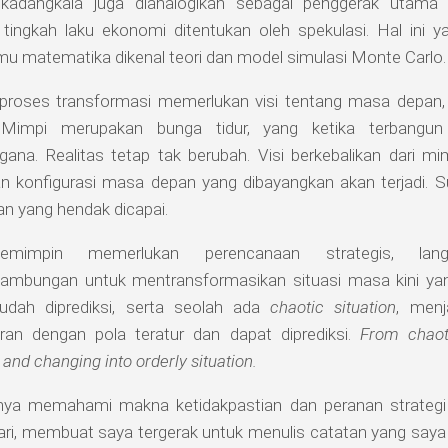
kadangkala juga dianalogikan sebagai penggerak utam
tingkah laku ekonomi ditentukan oleh spekulasi. Hal ini
mu matematika dikenal teori dan model simulasi Monte Carlo.
roses transformasi memerlukan visi tentang masa depan, 
 Mimpi merupakan bunga tidur, yang ketika terbangu
gana. Realitas tetap tak berubah. Visi berkebalikan dari mi
n konfigurasi masa depan yang dibayangkan akan terjadi. Su
uan yang hendak dicapai.
emimpin memerlukan perencanaan strategis, lang
nambungan untuk mentransformasikan situasi masa kini yan
udah diprediksi, serta seolah ada
chaotic situation
, menj
uran dengan pola teratur dan dapat diprediksi.
From chaot
 and changing into orderly situation.
nya memahami makna ketidakpastian dan peranan strategi
hari, membuat saya tergerak untuk menulis catatan yang say