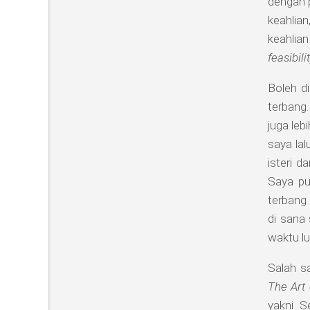
dengan p
keahlia
keahlia
feasibili
Boleh d
terbang.
juga leb
saya la
isteri d
Saya pu
terbang 
di sana
waktu l
Salah s
The Art
yakni S