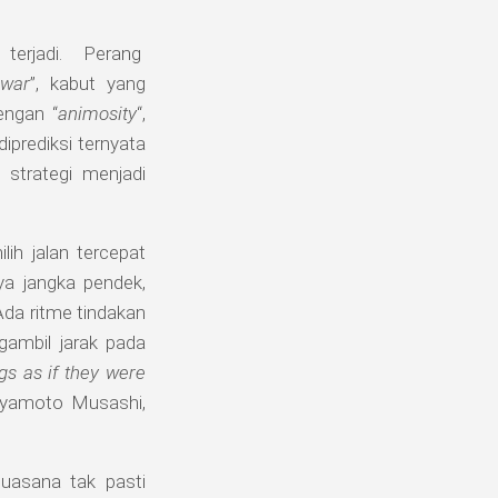
i terjadi. Perang
 war
”, kabut yang
engan “
animosity
“,
prediksi ternyata
 strategi menjadi
ih jalan tercepat
a jangka pendek,
 Ada ritme tindakan
ambil jarak pada
ngs as if they were
Miyamoto Musashi,
uasana tak pasti