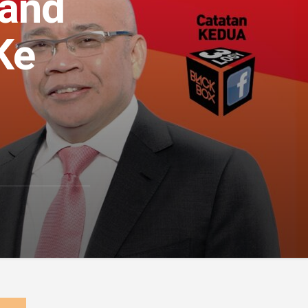
 and
Ke