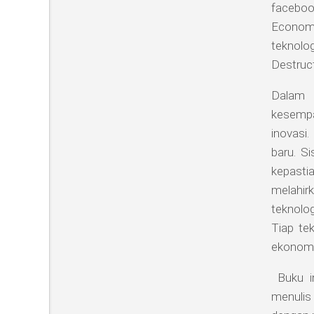
facebook
Economy
teknol
Destruct
Dalam 
kesempa
inovasi.
baru. S
kepasti
melahir
teknolo
Tiap te
ekonomi
Buku i
menulis