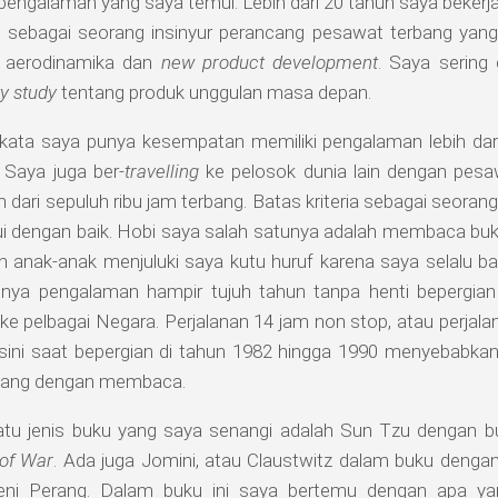
engalaman yang saya temui. Lebih dari 20 tahun saya bekerj
n, sebagai seorang insinyur perancang pesawat terbang yan
n aerodinamika dan
new product development
. Saya sering
ty study
tentang produk unggulan masa depan.
ikata saya punya kesempatan memiliki pengalaman lebih dari
 Saya juga ber-
travelling
ke pelosok dunia lain dengan pesa
ih dari sepuluh ribu jam terbang. Batas kriteria sebagai seorang 
lui dengan baik. Hobi saya salah satunya adalah membaca bu
an anak-anak menjuluki saya kutu huruf karena saya selalu b
nya pengalaman hampir tujuh tahun tanpa henti bepergia
ke pelbagai Negara. Perjalanan 14 jam non stop, atau perjala
 sini saat bepergian di tahun 1982 hingga 1990 menyebab
uang dengan membaca.
atu jenis buku yang saya senangi adalah Sun Tzu dengan buk
 of War
. Ada juga Jomini, atau Claustwitz dalam buku denga
eni Perang. Dalam buku ini saya bertemu dengan apa y