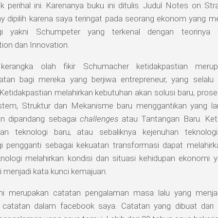
 perihal ini. Karenanya buku ini ditulis. Judul Notes on S
 dipilih karena saya teringat pada seorang ekonom yang me
ogi yakni Schumpeter yang terkenal dengan teorinya t
ion dan Innovation.
kerangka olah fikir Schumacher ketidakpastian merup
tan bagi mereka yang berjiwa entrepreneur, yang selalu 
 Ketidakpastian melahirkan kebutuhan akan solusi baru, pros
istem, Struktur dan Mekanisme baru menggantikan yang lam
an dipandang sebagai
challenges
atau Tantangan Baru. Keti
kan teknologi baru, atau sebaliknya kejenuhan teknolo
gi pengganti sebagai kekuatan transformasi dapat melahirka
knologi melahirkan kondisi dan situasi kehidupan ekonomi 
 menjadi kata kunci kemajuan.
ni merupakan catatan pengalaman masa lalu yang menjadi 
 catatan dalam facebook saya. Catatan yang dibuat dari 