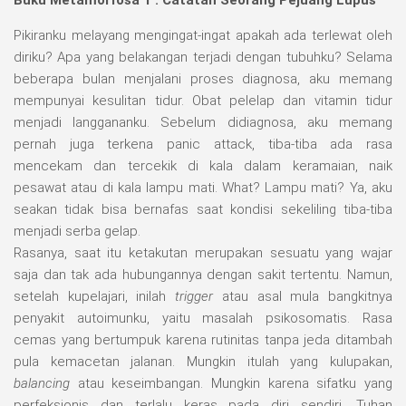
Pikiranku melayang mengingat-ingat apakah ada terlewat oleh
diriku? Apa yang belakangan terjadi dengan tubuhku? Selama
beberapa bulan menjalani proses diagnosa, aku memang
mempunyai kesulitan tidur. Obat pelelap dan vitamin tidur
menjadi langgananku. Sebelum didiagnosa, aku memang
pernah juga terkena panic attack, tiba-tiba ada rasa
mencekam dan tercekik di kala dalam keramaian, naik
pesawat atau di kala lampu mati. What? Lampu mati? Ya, aku
seakan tidak bisa bernafas saat kondisi sekeliling tiba-tiba
menjadi serba gelap.
Rasanya, saat itu ketakutan merupakan sesuatu yang wajar
saja dan tak ada hubungannya dengan sakit tertentu. Namun,
setelah kupelajari, inilah
trigger
atau asal mula bangkitnya
penyakit autoimunku, yaitu masalah psikosomatis. Rasa
cemas yang bertumpuk karena rutinitas tanpa jeda ditambah
pula kemacetan jalanan. Mungkin itulah yang kulupakan,
balancing
atau keseimbangan. Mungkin karena sifatku yang
perfeksionis dan terlalu keras pada diri sendiri, Tuhan