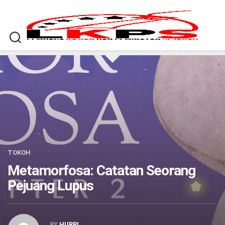
Skip
to
content
TOKOH
Metamorfosa: Catatan Seorang
Pejuang Lupus
BY
HURRI